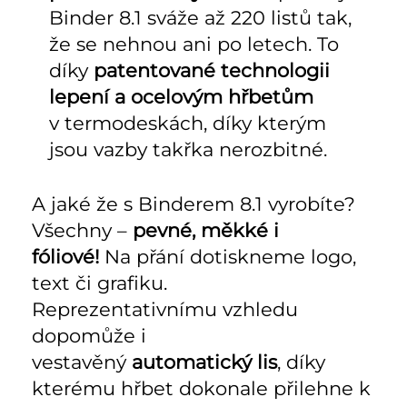
Binder 8.1 sváže až 220 listů tak,
že se nehnou ani po letech. To
díky
patentované technologii
lepení a ocelovým hřbetům
v termodeskách, díky kterým
jsou vazby takřka nerozbitné.
A jaké že s Binderem 8.1 vyrobíte?
Všechny –
pevné, měkké i
fóliové!
Na přání dotiskneme logo,
text či grafiku.
Reprezentativnímu vzhledu
dopomůže i
vestavěný
automatický lis
, díky
kterému hřbet dokonale přilehne k