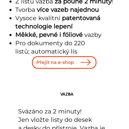
Z listů vazba
za pouhé 2 minuty
!
Tvorba
více vazeb najednou
Vysoce kvalitní
patentovaná
technologie lepení
Měkké, pevné i fóliové
vazby
Pro dokumenty do
220
listů; automatický lis
Přejít na e-shop
VAZBA
Svázáno za 2 minuty!
Jen vložte listy do desek
a desky do přístroje. Vazba je