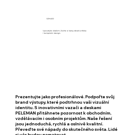
VZHLED
Upoutejte obalem. Zvolte si barvy desek a třeba
i kompletní design.
Prezentujte jako profesionálové. Podpořte svůj
brand výstupy, které podtrhnou vaši vizuální
identitu.
S inovativními vazači a deskami
PELEMAN
přitáhnete pozornost k obchodním,
vzdělávacím i osobním projektům. Naše řešení
jsou jednoduchá, rychlá a oslnivě kvalitní.
Převeďte své nápady do skutečného světa.
Lidé
si vás budou pamatovat.