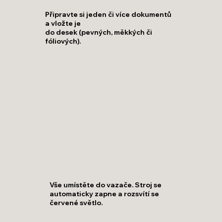
Připravte si jeden či více dokumentů
a vložte je
do desek (pevných, měkkých či
fóliových).
Vše umístěte do vazače. Stroj se
automaticky zapne a rozsvítí se
červené světlo.