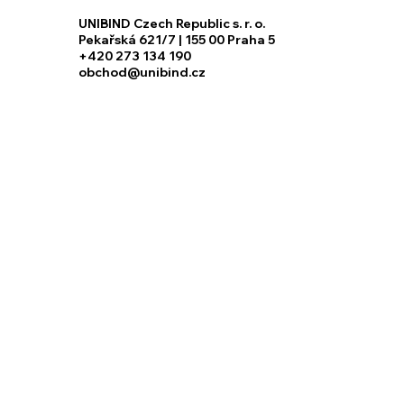
UNIBIND Czech Republic s. r. o.
Pekařská 621/7 | 155 00 Praha 5
+420 273 134 190
obchod@unibind.cz